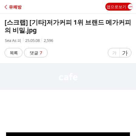
C
유쾌방
앱으로보기
A
[스크랩] [기타]
저가커피 1위 브랜드 메가커피
F
의 비밀.jpg
작
작
조
Sea As 피
25.05.08
2,596
E
성
성
회
자
시
수
글
가
글
목록
댓글
7
가
간
자
자
크
크
기
기
크
작
게
게