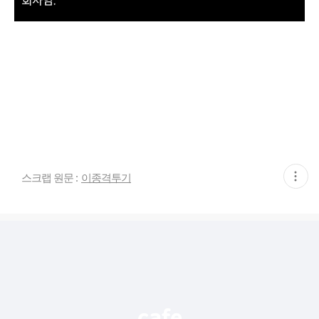
현
스크랩 원문 :
이종격투기
재
게
시
글
추
가
기
능
열
기