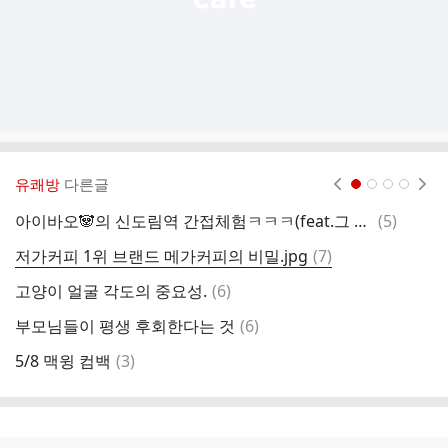
유쾌방
다른글
현재페이지 1
2
3
4
댓
아이바오🐼의 신도림역 간접체험ㅋㅋㅋ(feat.그 판다)
(
5
)
광
글
댓
저가커피 1위 브랜드 메가커피의 비밀.jpg
(
7
)
마
글
댓
고양이 얼굴 각도의 중요성.
(
6
)
대
글
댓
부모님들이 평생 후회한다는 것
(
6
)
원
글
댓
5/8 맥윙 컴백
(
3
)
오
글