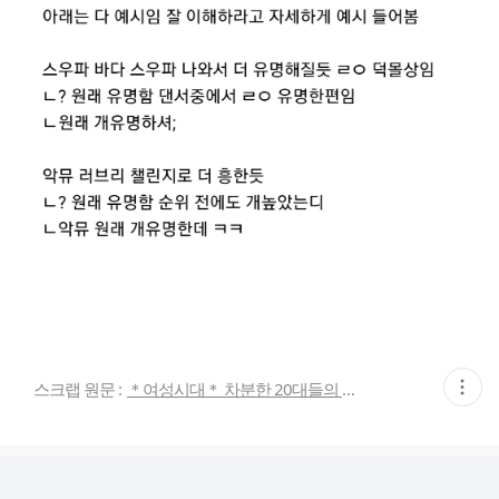
현
스크랩 원문 :
＊여성시대＊ 차분한 20대들의 알흠다운 공간
재
게
시
글
추
가