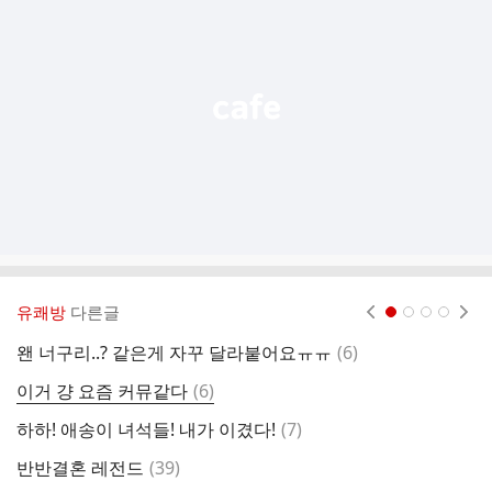
기
능
열
기
유쾌방
다른글
현재페이지 1
2
3
4
댓
왠 너구리..? 같은게 자꾸 달라붙어요ㅠㅠ
(
6
)
공
글
댓
이거 걍 요즘 커뮤같다
(
6
)
글
댓
하하! 애송이 녀석들! 내가 이겼다!
(
7
)
심
글
댓
반반결혼 레전드
(
39
)
글