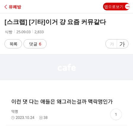
C
유쾌방
앱으로보기
A
[스크랩] [기타]
이거 걍 요즘 커뮤같다
F
작
작
조
식빵
25.09.03
2,833
성
성
회
E
자
시
수
글
가
글
목록
댓글
6
가
간
자
자
크
크
기
기
크
작
게
게