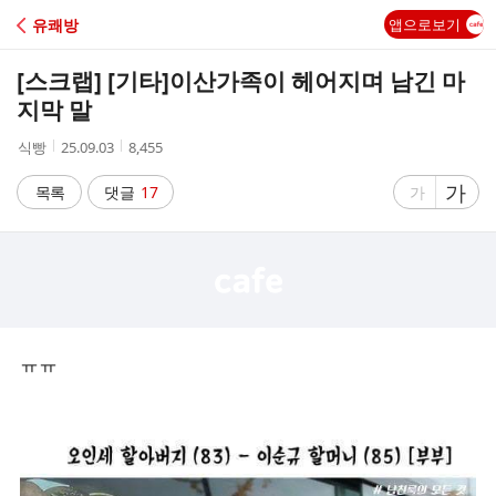
C
유쾌방
앱으로보기
A
[스크랩] [기타]
이산가족이 헤어지며 남긴 마
F
지막 말
작
작
조
식빵
25.09.03
8,455
E
성
성
회
자
시
수
글
가
글
목록
댓글
17
가
간
자
자
크
크
기
기
크
작
게
게
ㅠㅠ