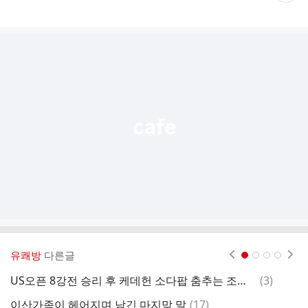
재
게
시
글
추
가
기
능
열
기
유쾌방
다른글
현재페이지 1
2
3
4
댓
US오픈 8강전 승리 후 케데헌 소다팝 춤추는 조코비치.gif
(
3
)
하
글
댓
이산가족이 헤어지며 남긴 마지막 말
(
17
)
반