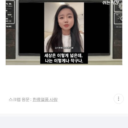
현
스크랩 원문 :
한류열풍 사랑
재
게
시
글
추
가