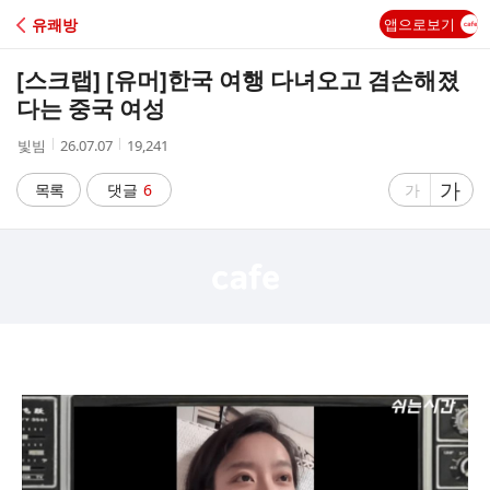
C
유쾌방
앱으로보기
A
[스크랩] [유머]
한국 여행 다녀오고 겸손해졌
F
다는 중국 여성
작
작
조
빛빔
26.07.07
19,241
E
성
성
회
자
시
수
글
가
글
목록
댓글
6
가
간
자
자
크
크
기
기
크
작
게
게