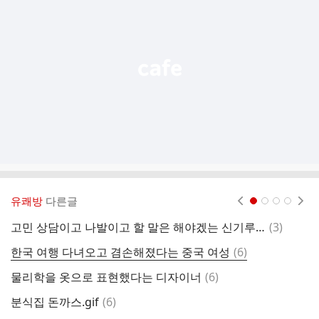
기
능
열
기
유쾌방
다른글
현재페이지 1
2
3
4
댓
고민 상담이고 나발이고 할 말은 해야겠는 신기루 ㅋㅋㅋㅋㅋㅋㅋㅋㅋㅋㅋㅋㅋㅋㅋ.jpg
(
3
)
9
글
댓
한국 여행 다녀오고 겸손해졌다는 중국 여성
(
6
)
둘
글
댓
물리학을 옷으로 표현했다는 디자이너
(
6
)
둘
글
댓
분식집 돈까스.gif
(
6
)
천
글