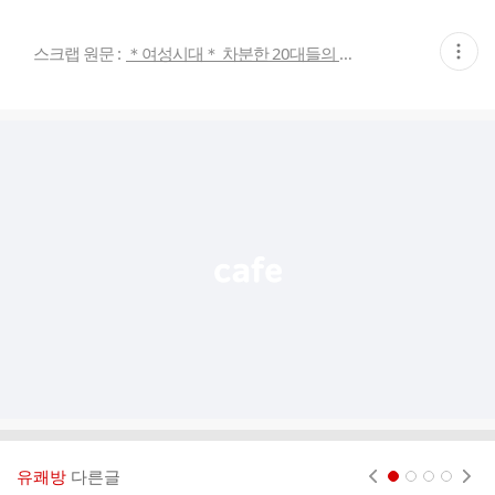
현
스크랩 원문 :
＊여성시대＊ 차분한 20대들의 알흠다운 공간
재
게
시
글
추
가
기
능
열
기
유쾌방
다른글
현재페이지 1
2
3
4