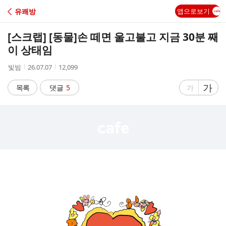
C
유쾌방
앱으로보기
A
[스크랩] [동물]
손 떼면 울고불고 지금 30분 째
F
이 상태임
작
작
조
빛빔
26.07.07
12,099
E
성
성
회
자
시
수
글
가
글
목록
댓글
5
가
간
자
자
크
크
기
기
크
작
게
게