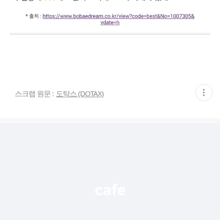
현
스크랩 원문 :
도탁스 (DOTAX)
재
게
시
글
추
가
기
능
열
기