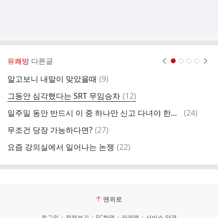
유쾌방
다른글
현재페이지 1
2
3
4
댓
알고보니 내말이 맞았을때
(
9
)
요
글
댓
그동안 심각했다는 SRT 무임승차
(
12
)
매
글
댓
일주일 동안 반드시 이 중 하나만 신고 다녀야 한다면?
(
24
)
요
글
댓
무조건 당장 가능하다면?
(
27
)
자
글
댓
요즘 강의실에서 일어나는 논쟁
(
22
)
어
글
맨위로
로그인
전체보기
PC화면
카페앱
서비스 약관