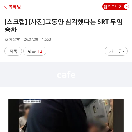
C
유쾌방
앱으로보기
A
[스크랩] [사진]
그동안 심각했다는 SRT 무임
F
승차
작
작
조
초아요♥
26.07.08
1,553
E
성
성
회
자
시
수
글
가
글
목록
댓글
12
가
간
자
자
크
크
기
기
크
작
게
게