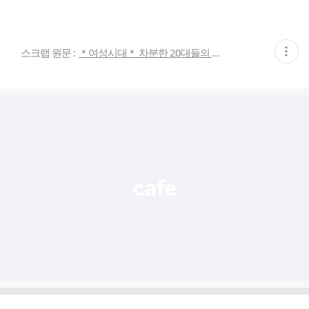
현
스크랩 원문 :
＊여성시대＊ 차분한 20대들의 알흠다운 공간
재
게
시
글
추
가
기
능
열
기