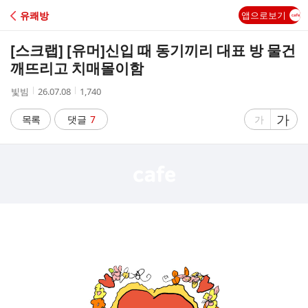
C
유쾌방
앱으로보기
A
[스크랩] [유머]
신입 때 동기끼리 대표 방 물건
F
깨뜨리고 치매몰이함
작
작
조
빛빔
26.07.08
1,740
E
성
성
회
자
시
수
글
가
글
목록
댓글
7
가
간
자
자
크
크
기
기
크
작
게
게