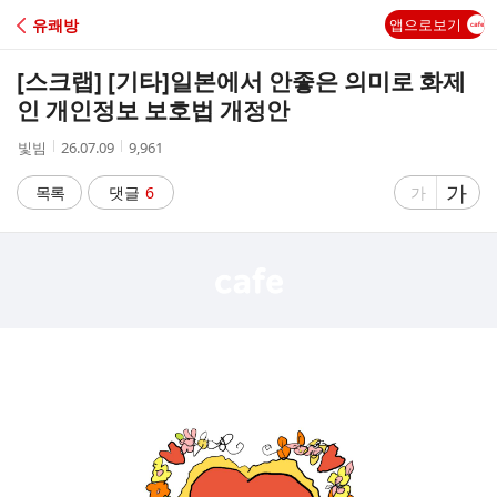
C
유쾌방
앱으로보기
A
[스크랩] [기타]
일본에서 안좋은 의미로 화제
F
인 개인정보 보호법 개정안
작
작
조
빛빔
26.07.09
9,961
E
성
성
회
자
시
수
글
가
글
목록
댓글
6
가
간
자
자
크
크
기
기
크
작
게
게