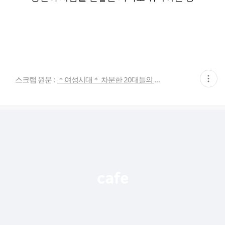
현
스크랩 원문 :
＊여성시대＊ 차분한 20대들의 알흠다운 공간
재
게
시
글
추
가
기
능
열
기