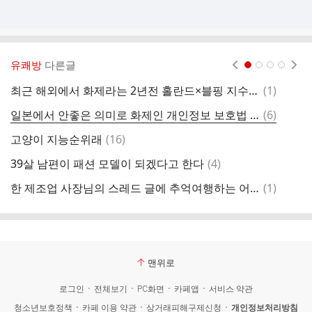
유쾌방
다른글
현재페이지 1
2
3
4
댓
최근 해외에서 화제라는 2년전 홀란드×블핑 지수 인터뷰
(
1
)
낭
글
댓
일본에서 안좋은 의미로 화제인 개인정보 보호법 개정안
(
6
)
습
글
댓
고양이 지능순위래
(
16
)
글
댓
39살 남편이 패션 모델이 되겠다고 한다
(
4
)
글
댓
한 제조업 사장님의 스레드 글에 추억여행하는 어른들 속출ㄷㄷ
(
1
)
친
글
맨위로
로그인
전체보기
PC화면
카페앱
서비스 약관
청소년보호정책
카페 이용 약관
상거래피해구제신청
개인정보처리방침