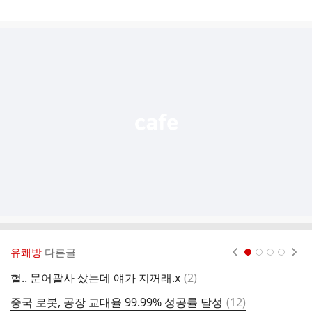
게
시
글
추
가
기
능
열
기
유쾌방
다른글
현재페이지 1
2
3
4
댓
헐.. 문어괄사 샀는데 얘가 지꺼래.x
(
2
)
글
댓
중국 로봇, 공장 교대율 99.99% 성공률 달성
(
12
)
꿀