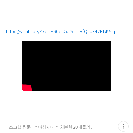
https://youtu.be/4xcDP90ec5U?si=IRfQLJk47KBK9LpH
현
스크랩 원문 :
＊여성시대＊ 차분한 20대들의 알흠다운 공간
재