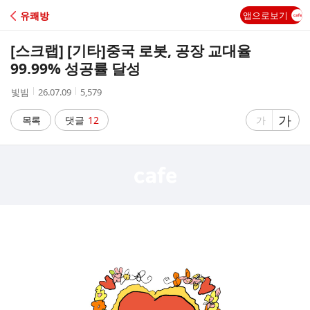
C
유쾌방
앱으로보기
A
[스크랩] [기타]
중국 로봇, 공장 교대율
F
99.99% 성공률 달성
작
작
조
빛빔
26.07.09
5,579
E
성
성
회
자
시
수
글
가
글
목록
댓글
12
가
간
자
자
크
크
기
기
크
작
게
게