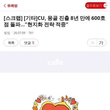
C
유쾌방
앱으로보기
A
[스크랩] [기타]
CU, 몽골 진출 8년 만에 600호
F
점 돌파…"현지화 전략 적중"
작
작
조
빛빔
26.07.09
761
E
성
성
회
자
시
수
글
가
글
목록
댓글
5
가
간
자
자
크
크
기
기
크
작
게
게