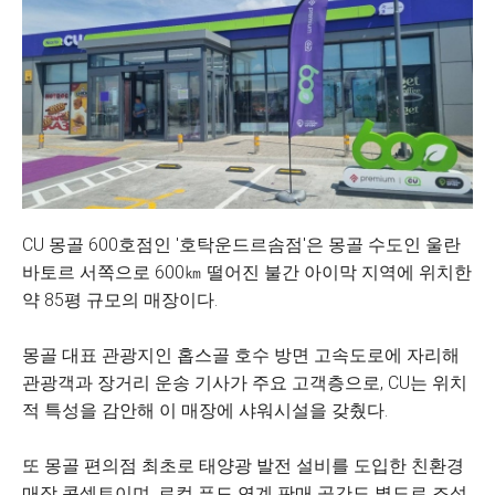
CU 몽골 600호점인 '호탁운드르솜점'은 몽골 수도인 울란
바토르 서쪽으로 600㎞ 떨어진 불간 아이막 지역에 위치한
약 85평 규모의 매장이다.
몽골 대표 관광지인 홉스골 호수 방면 고속도로에 자리해
관광객과 장거리 운송 기사가 주요 고객층으로, CU는 위치
적 특성을 감안해 이 매장에 샤워시설을 갖췄다.
또 몽골 편의점 최초로 태양광 발전 설비를 도입한 친환경
매장 콘셉트이며, 로컬 푸드 연계 판매 공간도 별도로 조성