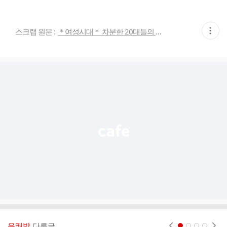
현
스크랩 원문 :
＊여성시대＊ 차분한 20대들의 알흠다운 공간
재
게
시
글
추
가
기
능
열
기
유쾌방
다른글
현재페이지 1
2
3
4