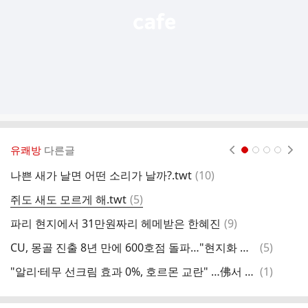
유쾌방
다른글
현재페이지 1
2
3
4
댓
나쁜 새가 날면 어떤 소리가 날까?.twt
(
10
)
확
글
댓
쥐도 새도 모르게 해.twt
(
5
)
글
댓
파리 현지에서 31만원짜리 헤메받은 한혜진
(
9
)
헐
글
댓
CU, 몽골 진출 8년 만에 600호점 돌파…"현지화 전략 적중"
(
5
)
중
글
댓
"알리·테무 선크림 효과 0%, 호르몬 교란" …佛서 충격 결과 나왔다
(
1
)
글