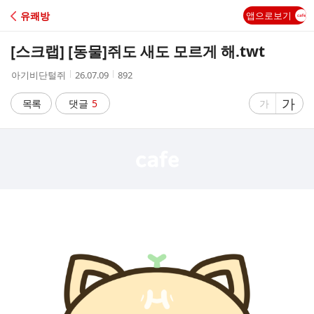
C
유쾌방
앱으로보기
A
[스크랩] [동물]
쥐도 새도 모르게 해.twt
F
작
작
조
아기비단털쥐
26.07.09
892
성
성
회
E
자
시
수
글
가
글
목록
댓글
5
가
간
자
자
크
크
기
기
크
작
게
게