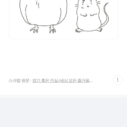
현
스크랩 원문 :
엽기 혹은 진실 (세상 모든 즐거움이 모이는 곳)
재
게
시
글
추
가
기
능
열
기