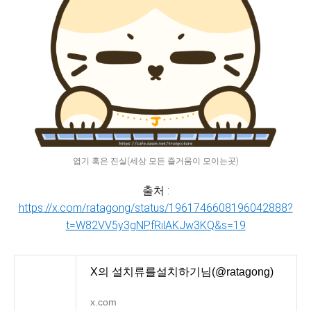
엽기 혹은 진실(세상 모든 즐거움이 모이는곳)
출처 :
https://x.com/ratagong/status/1961746608196042888?
t=W82VV5y3gNPfRilAKJw3KQ&s=19
X의 설치류를설치하기님(@ratagong)
x.com