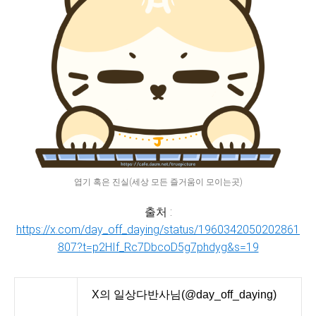
엽기 혹은 진실(세상 모든 즐거움이 모이는곳)
출처 :
https://x.com/day_off_daying/status/1960342050202861
807?t=p2HIf_Rc7DbcoD5g7phdyg&s=19
X의 일상다반사님(@day_off_daying)