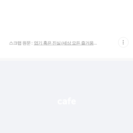
현
스크랩 원문 :
엽기 혹은 진실 (세상 모든 즐거움이 모이는 곳)
재
게
시
글
추
가
기
능
열
기