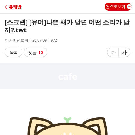
C
유쾌방
앱으로보기
A
[스크랩] [유머]
나쁜 새가 날면 어떤 소리가 날
F
까?.twt
작
작
조
아기비단털쥐
26.07.09
972
E
성
성
회
자
시
수
글
가
글
목록
댓글
10
가
간
자
자
크
크
기
기
크
작
게
게