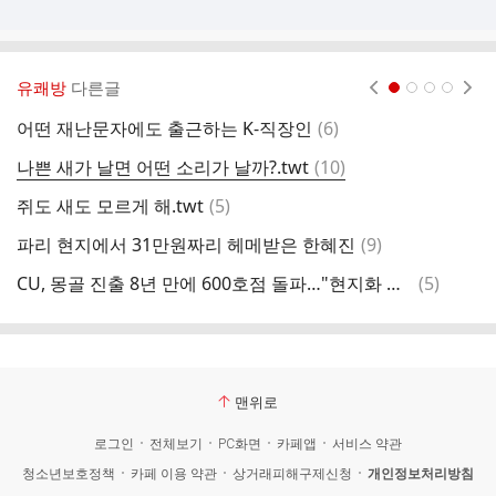
유쾌방
다른글
현재페이지 1
2
3
4
댓
어떤 재난문자에도 출근하는 K-직장인
(
6
)
글
댓
나쁜 새가 날면 어떤 소리가 날까?.twt
(
10
)
확
글
댓
쥐도 새도 모르게 해.twt
(
5
)
글
댓
파리 현지에서 31만원짜리 헤메받은 한혜진
(
9
)
헐
글
댓
CU, 몽골 진출 8년 만에 600호점 돌파…"현지화 전략 적중"
(
5
)
중
글
맨위로
로그인
전체보기
PC화면
카페앱
서비스 약관
청소년보호정책
카페 이용 약관
상거래피해구제신청
개인정보처리방침