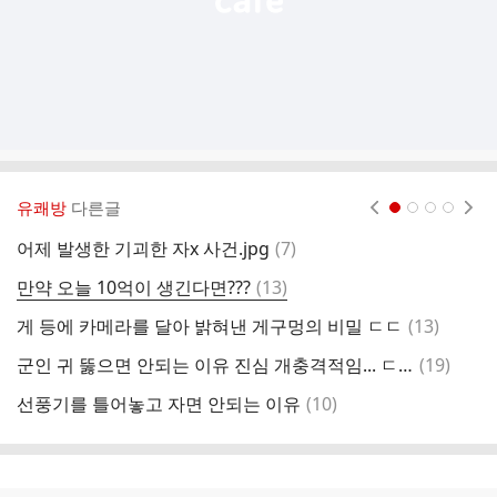
유쾌방
다른글
현재페이지 1
2
3
4
댓
어제 발생한 기괴한 자x 사건.jpg
(
7
)
어
글
댓
만약 오늘 10억이 생긴다면???
(
13
)
나
글
댓
게 등에 카메라를 달아 밝혀낸 게구멍의 비밀 ㄷㄷ
(
13
)
쥐
글
댓
군인 귀 뚫으면 안되는 이유 진심 개충격적임... ㄷㄷ
(
19
)
파
글
댓
선풍기를 틀어놓고 자면 안되는 이유
(
10
)
글