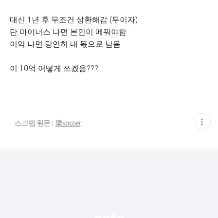
대신 1년 후 무조건 상환해감 (무이자)
단 마이너스 나면 본인이 메꿔야함
이익 나면 당연히 내 몫으로 남음
이 10억 어떻게 쓰겠음???
현
스크랩 원문 :
樂soccer
재
게
시
글
추
가
기
능
열
기