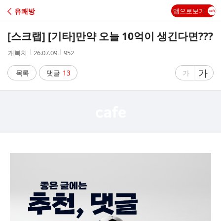
C
유쾌방
앱으로보기
A
[스크랩] [기타]
만약 오늘 10억이 생긴다면???
F
작
작
조
개복치
26.07.09
952
성
성
회
E
자
시
수
글
가
글
목록
댓글
13
가
간
자
자
크
크
기
기
크
작
게
게