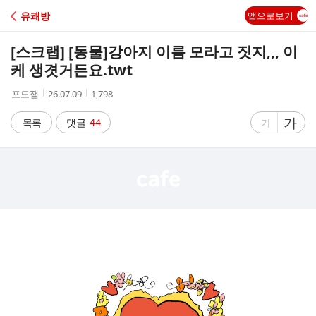
C
유쾌방
앱으로보기
A
[스크랩] [동물]
강아지 이름 모라고 짓지,,, 이
F
케 생겻거든요.twt
작
작
조
포도잼
26.07.09
1,798
E
성
성
회
자
시
수
글
가
글
목록
댓글
44
가
간
자
자
크
크
기
기
크
작
게
게