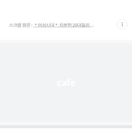
현
스크랩 원문 :
＊여성시대＊ 차분한 20대들의 알흠다운 공간
재
게
시
글
추
가
기
능
열
기