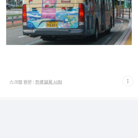
현
스크랩 원문 :
한류열풍 사랑
재
게
시
글
추
가
기
능
열
기