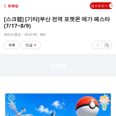
C
유쾌방
앱으로보기
A
[스크랩] [기타]
부산 전역 포켓몬 메가 페스타
F
(7/17~8/9)
작
작
조
배터리충전
26.07.09
865
E
성
성
회
자
시
수
글
가
글
목록
댓글
4
가
간
자
자
크
크
기
기
크
작
게
게