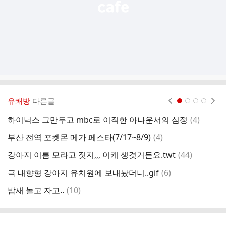
유쾌방
다른글
현재페이지 1
2
3
4
댓
하이닉스 그만두고 mbc로 이직한 아나운서의 심정
(
4
)
본
글
댓
부산 전역 포켓몬 메가 페스타(7/17~8/9)
(
4
)
어
글
댓
강아지 이름 모라고 짓지,,, 이케 생겻거든요.twt
(
44
)
만
글
댓
극 내향형 강아지 유치원에 보내놨더니..gif
(
6
)
게
글
댓
밤새 놀고 자고..
(
10
)
글