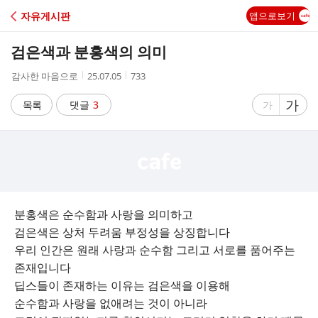
C
자유게시판
앱으로보기
A
검은색과 분홍색의 의미
F
작
작
조
감사한 마음으로
25.07.05
733
성
성
회
E
자
시
수
글
가
글
목록
댓글
3
가
간
자
자
크
크
기
기
크
작
게
게
분홍색은 순수함과 사랑을 의미하고
검은색은 상처 두려움 부정성을 상징합니다
우리 인간은 원래 사랑과 순수함 그리고 서로를 품어주는
존재입니다
딥스들이 존재하는 이유는 검은색을 이용해
순수함과 사랑을 없애려는 것이 아니라