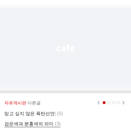
시
글
추
가
기
능
열
기
자유게시판
다른글
현재페이지 1
2
3
4
댓
믿고 싶지 않은 폭탄선언:
(
5
)
매
글
댓
검은색과 분홍색의 의미
(
3
)
글