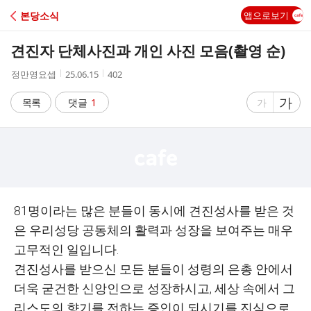
C
본당소식
앱으로보기
A
견진자 단체사진과 개인 사진 모음(촬영 순)
F
작
작
조
정만영요셉
25.06.15
402
성
성
회
E
자
시
수
글
가
글
목록
댓글
1
가
간
자
자
크
크
기
기
크
작
게
게
81명이라는 많은 분들이 동시에 견진성사를 받은 것
은 우리성당 공동체의 활력과 성장을 보여주는 매우
고무적인 일입니다.
견진성사를 받으신 모든 분들이 성령의 은총 안에서
더욱 굳건한 신앙인으로 성장하시고, 세상 속에서 그
리스도의 향기를 전하는 증인이 되시기를 진심으로