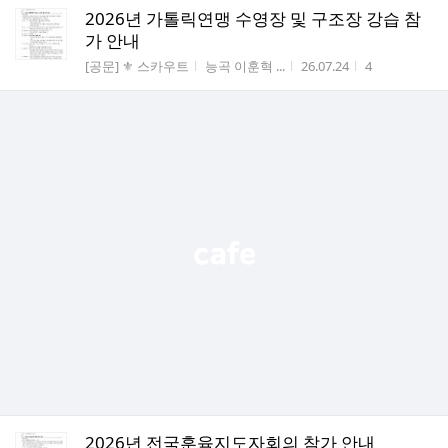
2026년 가톨릭연맹 수영장 및 구조장 강습 참
가 안내
게시판명
작성자
작성시간
조회수
[공문] ⚜️ 스카우트
능곡 이훈혁 ...
26.07.24
4
2026년 전국훈육지도자회의 참가 안내