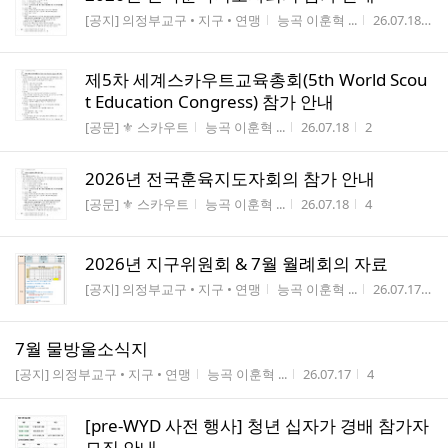
게시판명
작성자
작성시간
[공지] 의정부교구 • 지구 • 연맹
능곡 이훈혁 ...
26.07.18
6
제5차 세계스카우트교육총회(5th World Scou
t Education Congress) 참가 안내
게시판명
작성자
작성시간
조회수
[공문] ⚜️ 스카우트
능곡 이훈혁 ...
26.07.18
2
2026년 전국훈육지도자회의 참가 안내
게시판명
작성자
작성시간
조회수
[공문] ⚜️ 스카우트
능곡 이훈혁 ...
26.07.18
4
2026년 지구위원회 & 7월 월례회의 자료
게시판명
작성자
작성시간
[공지] 의정부교구 • 지구 • 연맹
능곡 이훈혁 ...
26.07.17
3
7월 물방울소식지
게시판명
작성자
작성시간
조회수
[공지] 의정부교구 • 지구 • 연맹
능곡 이훈혁 ...
26.07.17
4
[pre-WYD 사전 행사] 청년 십자가 경배 참가자
모집 안내