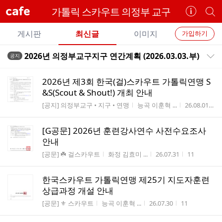
cafe
가톨릭 스카우트 의정부 교구
카
개
페
별
개
정
카
게시판
최신글
이미지
가입하기
보
별
페
전
전
보
검
2026년 의정부교구지구 연간계획 (2026.03.03.부)
공지
카
공지목록 펼치기/접기
체
기
색
체
페
글
글
2026년 제3회 한국(걸)스카우트 가톨릭연맹 S
리
메
&S(Scout & Shout!) 개최 안내
스
뉴
게시판명
작성자
작성시간
[공지] 의정부교구 • 지구 • 연맹
능곡 이훈혁 ...
26.08.01
1
트
[G공문] 2026년 훈련강사연수 사전수요조사
안내
게시판명
작성자
작성시간
조회수
[공문] ☘️ 걸스카우트
화정 김효미 ...
26.07.31
11
한국스카우트 가톨릭연맹 제25기 지도자훈련
상급과정 개설 안내
게시판명
작성자
작성시간
조회수
[공문] ⚜️ 스카우트
능곡 이훈혁 ...
26.07.30
11