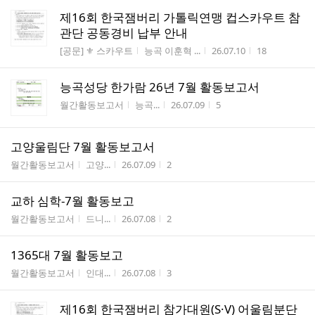
제16회 한국잼버리 가톨릭연맹 컵스카우트 참
관단 공동경비 납부 안내
게시판명
작성자
작성시간
조회수
[공문] ⚜️ 스카우트
능곡 이훈혁 ...
26.07.10
18
능곡성당 한가람 26년 7월 활동보고서
게시판명
작성자
작성시간
조회수
월간활동보고서
능곡...
26.07.09
5
고양울림단 7월 활동보고서
게시판명
작성자
작성시간
조회수
월간활동보고서
고양...
26.07.09
2
교하 심학-7월 활동보고
게시판명
작성자
작성시간
조회수
월간활동보고서
드니...
26.07.08
2
1365대 7월 활동보고
게시판명
작성자
작성시간
조회수
월간활동보고서
인대...
26.07.08
3
제16회 한국잼버리 참가대원(S·V) 어울림분단