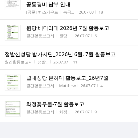
공동경비 납부 안내
게시판명
작성자
작성시간
조회수
[공문] ⚜️ 스카우트
능곡...
26.07.08
18
원당 배다리대 2026년 7월 활동보고
게시판명
작성자
작성시간
조회수
월간활동보고서
원당...
26.07.07
6
정발산성당 밤가시단_2026년 6월, 7월 활동보고
게시판명
작성자
작성시간
조회수
월간활동보고서
정발...
26.07.07
11
별내성당 은하대 활동보고_26년7월
게시판명
작성자
작성시간
조회수
월간활동보고서
Matthew
26.07.07
4
화정꽃우물-7월 활동보고
게시판명
작성자
작성시간
조회수
월간활동보고서
화정...
26.07.07
9