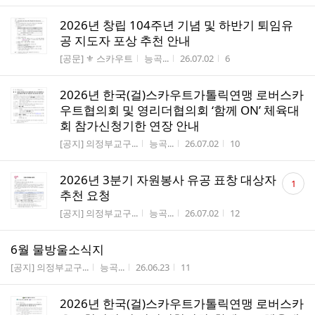
2026년 창립 104주년 기념 및 하반기 퇴임유
공 지도자 포상 추천 안내
게시판명
작성자
작성시간
조회수
[공문] ⚜️ 스카우트
능곡...
26.07.02
6
2026년 한국(걸)스카우트가톨릭연맹 로버스카
우트협의회 및 영리더협의회 ‘함께 ON’ 체육대
회 참가신청기한 연장 안내
게시판명
작성자
작성시간
조회수
[공지] 의정부교구...
능곡...
26.07.02
10
댓
2026년 3분기 자원봉사 유공 표창 대상자
1
글
추천 요청
수
게시판명
작성자
작성시간
조회수
[공지] 의정부교구...
능곡...
26.07.02
12
6월 물방울소식지
게시판명
작성자
작성시간
조회수
[공지] 의정부교구...
능곡...
26.06.23
11
2026년 한국(걸)스카우트가톨릭연맹 로버스카