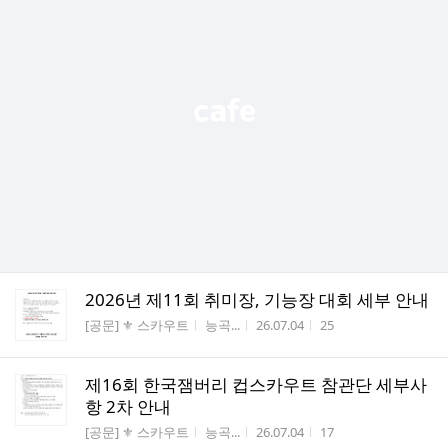
2026년 제11회 취미장, 기능장 대회 세부 안내
게시판명
작성자
작성시간
조회수
[공문] ⚜️ 스카우트
능곡...
26.07.04
25
제16회 한국잼버리 컵스카우트 참관단 세부사
항 2차 안내
게시판명
작성자
작성시간
조회수
[공문] ⚜️ 스카우트
능곡...
26.07.04
17