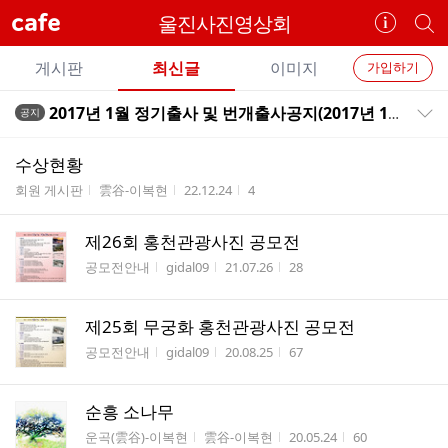
cafe
울진사진영상회
카
개
페
별
개
정
카
게시판
최신글
이미지
가입하기
보
별
페
전
전
보
검
2017년 1월 정기출사 및 번개출사공지(2017년 1월13일 번개출사 / 1월14일 정기출사)
공지
카
공지목록 펼치기/접기
체
기
색
체
페
글
글
수상현황
리
메
게시판명
작성자
작성시간
조회수
회원 게시판
雲谷-이복현
22.12.24
4
스
뉴
트
제26회 홍천관광사진 공모전
게시판명
작성자
작성시간
조회수
공모전안내
gidal09
21.07.26
28
제25회 무궁화 홍천관광사진 공모전
게시판명
작성자
작성시간
조회수
공모전안내
gidal09
20.08.25
67
순흥 소나무
게시판명
작성자
작성시간
조회수
운곡(雲谷)-이복현
雲谷-이복현
20.05.24
60