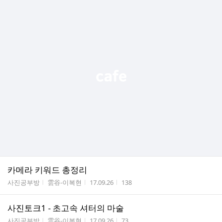
카메라 키워드 총정리
게시판명
작성자
작성시간
조회수
사진공부방
雲谷-이복현
17.09.26
138
사진토크1 - 초고속 셔터의 마술
게시판명
작성자
작성시간
조회수
사진공부방
雲谷-이복현
17.09.26
73