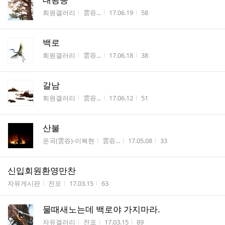
게시판명
작성자
작성시간
조회수
회원갤러리
雲谷...
17.06.19
58
백로
게시판명
작성자
작성시간
조회수
회원갤러리
雲谷...
17.06.18
38
갈남
게시판명
작성자
작성시간
조회수
회원갤러리
雲谷...
17.06.12
51
산불
게시판명
작성자
작성시간
조회수
운곡(雲谷)-이복현
雲谷...
17.05.08
33
신입회원환영만찬
게시판명
작성자
작성시간
조회수
자유게시판
전포
17.03.15
63
물때새노는데 백로야 가지마라.
게시판명
작성자
작성시간
조회수
자유겔러리
전포
17.03.15
89