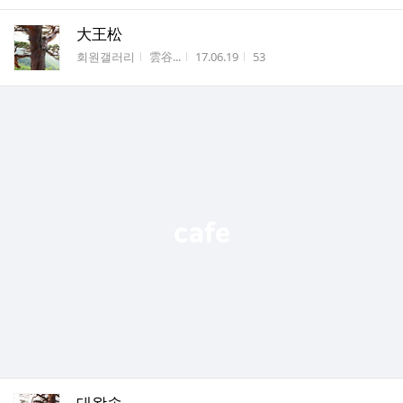
大王松
게시판명
작성자
작성시간
조회수
회원갤러리
雲谷...
17.06.19
53
대왕송