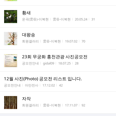
황새
게시판명
작성자
작성시간
조회수
운곡(雲谷)-이복현
雲谷-이복현
20.05.24
31
대왕송
게시판명
작성자
작성시간
조회수
회원갤러리
雲谷-이복현
19.07.02
70
23회 무궁화 홍천관광 사진공모전
게시판명
작성자
작성시간
조회수
공모전안내
gidal09
18.07.25
28
12월 사진(Photo) 공모전 리스트 입니다.
게시판명
작성자
작성시간
조회수
공모전안내
아만전사
17.12.02
42
자작
게시판명
작성자
작성시간
조회수
회원갤러리
雲谷-이복현
17.11.07
92