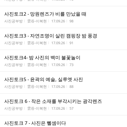
사진토크2 - 망원렌즈가 비를 만났을 때
게시판명
작성자
작성시간
조회수
사진공부방
雲谷-이복현
17.09.26
98
사진토크3 - 자연조명이 살린 캠핑장 밤 풍경
게시판명
작성자
작성시간
조회수
사진공부방
雲谷-이복현
17.09.26
91
사진토크4- 밤 사진의 백미 불꽃놀이
게시판명
작성자
작성시간
조회수
사진공부방
雲谷-이복현
17.09.26
73
사진토크5 - 윤곽의 예술, 실루엣 사진
게시판명
작성자
작성시간
조회수
사진공부방
雲谷-이복현
17.09.26
88
사진토크 6 - 작은 소재를 부각시키는 광각렌즈
게시판명
작성자
작성시간
조회수
사진공부방
雲谷-이복현
17.09.26
57
사진토크 7 - 사진은 뻴셈이다