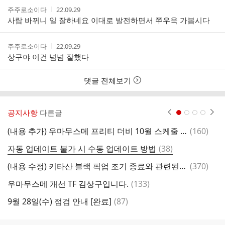
작
작
주주로소이다
22.09.29
성
성
사람 바뀌니 일 잘하네요 이대로 발전하면서 쭈우욱 가봅시다
자
시
간
작
작
주주로소이다
22.09.29
성
성
상구야 이건 넘넘 잘했다
자
시
간
댓글 전체보기
공지사항
다른글
현재페이지 1
2
3
4
댓
(내용 추가) 우마무스메 프리티 더비 10월 스케줄 안내
(
160
)
글
댓
자동 업데이트 불가 시 수동 업데이트 방법
(
38
)
글
댓
(내용 수정) 키타산 블랙 픽업 조기 종료와 관련된 후속 방안 안내
(
370
)
구
글
댓
우마무스메 개선 TF 김상구입니다.
(
133
)
카
글
댓
9월 28일(수) 점검 안내 [완료]
(
87
)
글