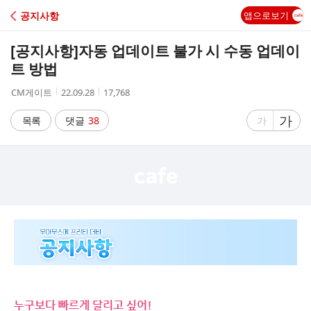
C
공지사항
앱으로보기
A
[공지사항]
자동 업데이트 불가 시 수동 업데이
F
트 방법
작
작
조
CM게이트
22.09.28
17,768
E
성
성
회
자
시
수
글
가
글
목록
댓글
38
가
간
자
자
크
크
기
기
크
작
게
게
누구보다 빠르게 달리고 싶어!