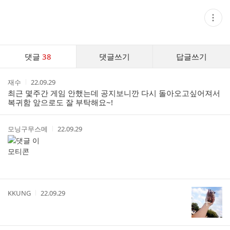
현
재
게
시
글
댓
추
댓글
38
댓글쓰기
답글쓰기
글
가
기
댓
능
작
작
재수
22.09.29
글
열
성
성
최근 몇주간 게임 안했는데 공지보니깐 다시 돌아오고싶어져서
기
리
자
시
복귀함 앞으로도 잘 부탁해요~!
스
간
트
작
작
모닝구무스메
22.09.29
성
성
자
시
간
작
작
KKUNG
22.09.29
성
성
자
시
간