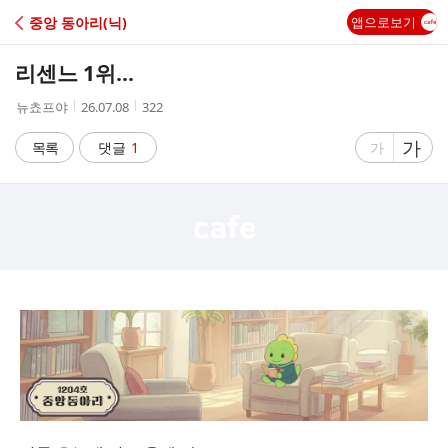
C
중앙 동아리(닉)
앱으로보기
A
리센느 1위...
F
작
작
조
뉴쵸프야
26.07.08
322
성
성
회
E
자
시
수
글
가
글
목록
댓글
1
가
간
자
자
크
크
기
기
크
작
게
게