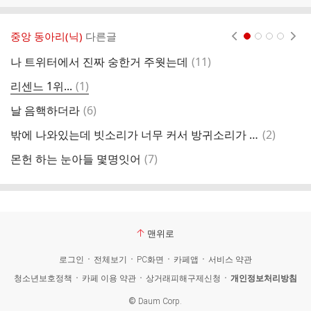
중앙 동아리(닉)
다른글
현재페이지 1
2
3
4
댓
나 트위터에서 진짜 숭한거 주웟는데
(
11
)
오
글
댓
리센느 1위...
(
1
)
양
글
댓
날 음핵하더라
(
6
)
나
글
댓
밖에 나와있는데 빗소리가 너무 커서 방귀소리가 다 묻혀
(
2
)
글
댓
몬헌 하는 눈아들 몇명잇어
(
7
)
조
글
맨위로
로그인
전체보기
PC화면
카페앱
서비스 약관
청소년보호정책
카페 이용 약관
상거래피해구제신청
개인정보처리방침
©
Daum Corp.