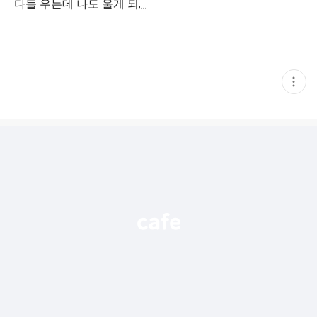
다들 우는데 나도 울게 되,,,,
현
재
게
시
글
추
가
기
능
열
기