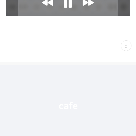
현
재
게
시
글
추
가
기
능
열
기