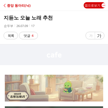
C
중앙 동아리(닉)
앱으로보기
A
지듣노 오늘 노래 추천
F
작
작
조
순두부
26.07.09
17
성
성
회
E
자
시
수
글
가
글
목록
댓글
4
가
간
자
자
크
크
기
기
크
작
게
게