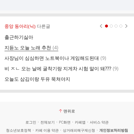
중앙 동아리(닉)
다른글
현재페이지 1
2
3
4
출근하기싫아
대
댓
지듣노 오늘 노래 추천
(
4
)
지
글
댓
사장님이 심심하면 노트북이나 게임해도된대
(
9
)
신
글
댓
비 ㅈㄴ 오는 날에 굴착기랑 지게차 시험 말이 돼???
(
9
)
일
글
오늘도 삼김이랑 두유 묵쳐야지
맨위로
로그인
전체보기
PC화면
카페앱
서비스 약관
청소년보호정책
카페 이용 약관
상거래피해구제신청
개인정보처리방침