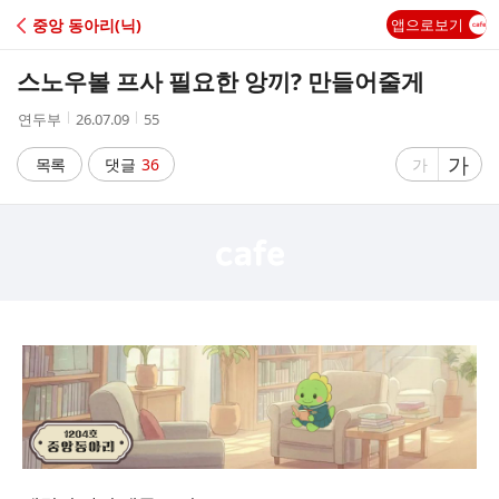
C
중앙 동아리(닉)
앱으로보기
A
스노우볼 프사 필요한 앙끼? 만들어줄게
F
작
작
조
연두부
26.07.09
55
성
성
회
E
자
시
수
글
가
글
목록
댓글
36
가
간
자
자
크
크
기
기
크
작
게
게