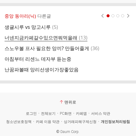
중앙 동아리(닉)
다른글
현재페이지 1
2
3
4
댓
생귤시루 vs 망고시루
(
5
)
글
댓
너넨지금카페갈수있으면뭐먹을래
(
13
)
글
댓
스노우볼 프사 필요한 앙끼? 만들어줄게
(
36
)
카
글
아침부터 리센느 데자부 듣는중
회
난꿈파볼때 앙리선생이가장좋았음
맨위로
로그인
전체보기
PC화면
카페앱
서비스 약관
청소년보호정책
카페 이용 약관
상거래피해구제신청
개인정보처리방침
©
Daum Corp.