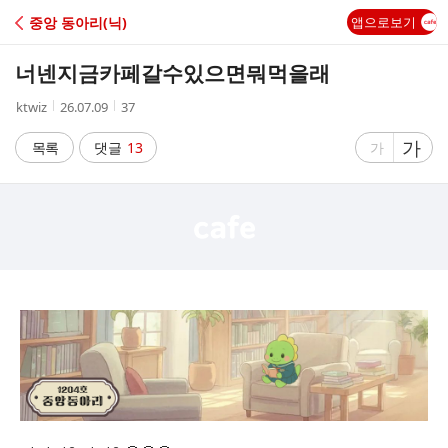
C
중앙 동아리(닉)
앱으로보기
A
너넨지금카페갈수있으면뭐먹을래
F
작
작
조
ktwiz
26.07.09
37
성
성
회
E
자
시
수
글
가
글
목록
댓글
13
가
간
자
자
크
크
기
기
크
작
게
게