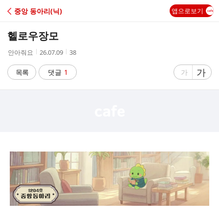
C
중앙 동아리(닉)
앱으로보기
A
헬로우장모
F
작
작
조
안아줘요
26.07.09
38
성
성
회
E
자
시
수
글
가
글
목록
댓글
1
가
간
자
자
크
크
기
기
크
작
게
게