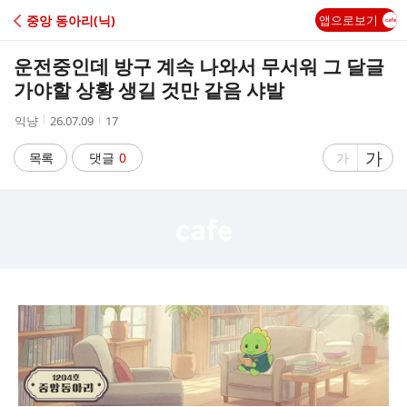
C
중앙 동아리(닉)
앱으로보기
A
운전중인데 방구 계속 나와서 무서워 그 달글
F
가야할 상황 생길 것만 같음 샤발
작
작
조
익냥
26.07.09
17
E
성
성
회
자
시
수
글
가
글
목록
댓글
0
가
간
자
자
크
크
기
기
크
작
게
게