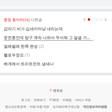
중앙 동아리(닉)
다른글
현재페이지 1
2
3
4
갑자기 비가 십새키마냥 내리는데
모
운전중인데 방구 계속 나와서 무서워 그 달글 가야할 상황 생길 것만 같음 샤발
와
댓
얼레벌레 한쪽 완성
(
2
)
오
글
댓
헬로우장모
(
1
)
앙
글
베개에서 트리트먼트 냄새나
너
맨위로
로그인
전체보기
PC화면
카페앱
서비스 약관
청소년보호정책
카페 이용 약관
상거래피해구제신청
개인정보처리방침