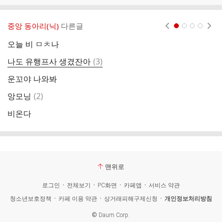
중앙 동아리(닉)
다른글
현재페이지 1
2
3
4
오늘 비 ㅁㅊ나
보
댓
나도 유행프사 생겼잔아
(
3
)
O
글
운꼬야 나와봐
댓
앙모닝
(
2
)
비
글
비온다
확
맨위로
로그인
전체보기
PC화면
카페앱
서비스 약관
청소년보호정책
카페 이용 약관
상거래피해구제신청
개인정보처리방침
©
Daum Corp.