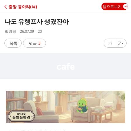
C
중앙 동아리(닉)
앱으로보기
A
나도 유행프사 생겼잔아
F
작
작
조
말랑핑
26.07.09
20
성
성
회
E
자
시
수
글
가
글
목록
댓글
3
가
간
자
자
크
크
기
기
크
작
게
게