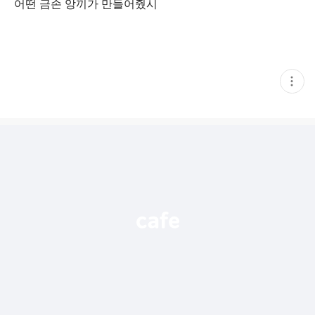
어떤 금손 앙끼가 만들어줬시
현
재
게
시
글
추
가
기
능
열
기