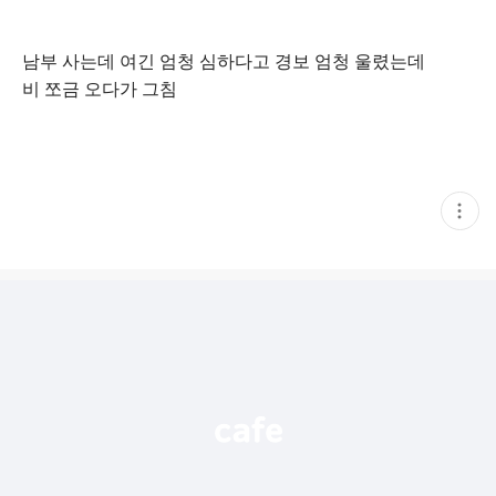
남부 사는데 여긴 엄청 심하다고 경보 엄청 울렸는데
비 쪼금 오다가 그침
현
재
게
시
글
추
가
기
능
열
기