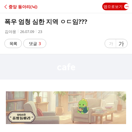
C
중앙 동아리(닉)
앱으로보기
A
폭우 엄청 심한 지역 ㅇㄷ임???
F
작
작
조
김야웅
26.07.09
23
성
성
회
E
자
시
수
글
가
글
목록
댓글
3
가
간
자
자
크
크
기
기
크
작
게
게