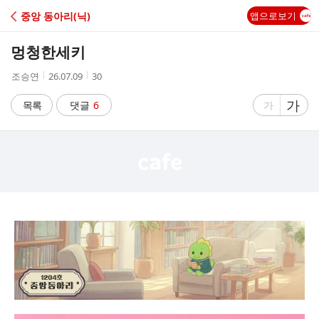
C
중앙 동아리(닉)
앱으로보기
A
멍청한세키
F
작
작
조
조승연
26.07.09
30
성
성
회
E
자
시
수
글
가
글
목록
댓글
6
가
간
자
자
크
크
기
기
크
작
게
게