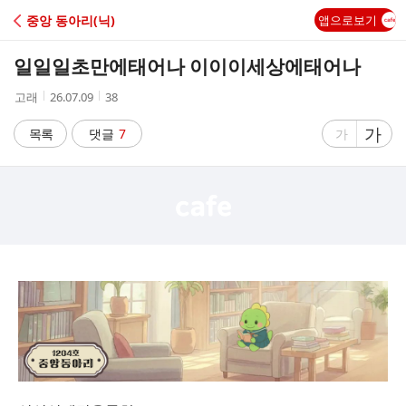
C
중앙 동아리(닉)
앱으로보기
A
일일일초만에태어나 이이이세상에태어나
F
작
작
조
고래
26.07.09
38
성
성
회
E
자
시
수
글
가
글
목록
댓글
7
가
간
자
자
크
크
기
기
크
작
게
게