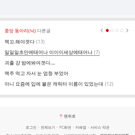
중앙 동아리(닉)
다른글
현재페이지 1
2
3
4
댓
책꼬.해야겟다
(
13
)
피
글
댓
일일일초만에태어나 이이이세상에태어나
(
7
)
글
괴출 걍 밤에봐여겟다....
얼
맥주 먹고 자서 눈 엄청 부었어
와
댓
아니 요즘에 입에 붙은 캐릭터 이름이 있었는대
(
12
)
겨
글
맨위로
로그인
전체보기
PC화면
카페앱
서비스 약관