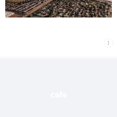
현
재
게
시
글
추
가
기
능
열
기