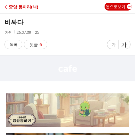
C
중앙 동아리(닉)
앱으로보기
A
비싸다
F
작
작
조
가인
26.07.09
25
성
성
회
E
자
시
수
글
가
글
목록
댓글
6
가
간
자
자
크
크
기
기
크
작
게
게