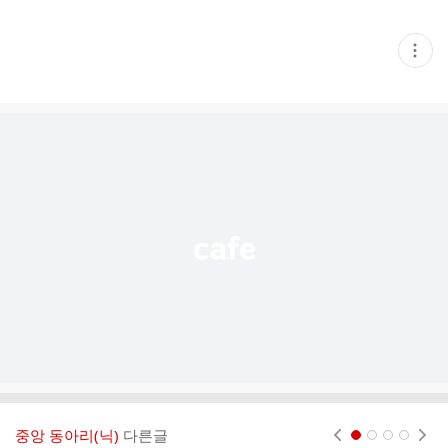
현
재
게
시
글
추
가
기
능
열
기
중앙 동아리(닉)
다른글
현재페이지 1
2
3
4