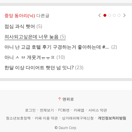
중앙 동아리(닉)
다른글
현재페이지 1
2
3
4
댓
점심 과식 햇어
(
5
)
글
댓
의사되고싶은데 너무 늦음
(
5
)
밥
글
댓
아니 난 고급 호텔 후기 구경하는거 좋아하는데 #호텔제공 써져있으면 확식어
(
2
)
아
글
댓
아니 ㅅ ㅂ 개웃겨ㅠㅠㅍ
(
10
)
슬
글
댓
한달 이상 다이어트 햇던 넘 잇니?
(
23
)
아
글
맨위로
로그인
전체보기
PC화면
카페앱
서비스 약관
청소년보호정책
카페 이용 약관
상거래피해구제신청
개인정보처리방침
©
Daum Corp.