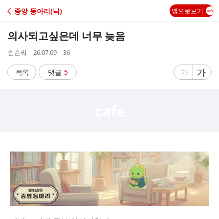
C
중앙 동아리(닉)
앱으로보기
A
의사되고싶은데 너무 늦음
F
작
작
조
햄슨씨
26.07.09
36
성
성
회
E
자
시
수
글
가
글
목록
댓글
5
가
간
자
자
크
크
기
기
크
작
게
게