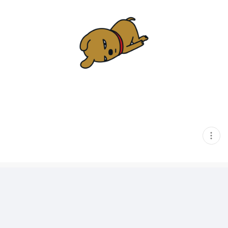
현
재
게
시
글
추
가
기
능
열
기