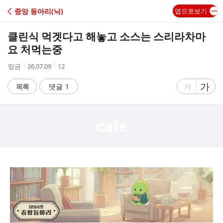
C
중앙 동아리(닉)
앱으로보기
A
클린식 먹겟다고 해놓고 소스는 스리라차마
F
요 처먹는중
작
작
조
앙금
26.07.09
12
E
성
성
회
자
시
수
글
가
글
목록
댓글
1
가
간
자
자
크
크
기
기
크
작
게
게