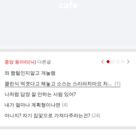
중앙 동아리(닉)
다른글
현재페이지 1
2
3
4
와 짬털인지알고 개놀램
댓
클린식 먹겟다고 해놓고 소스는 스리라차마요 처먹는중
(
1
)
글
나처럼 답장 잘 안하는 사람 있어?
습
댓
내가 얼마나 계획형이냐면
(
4
)
친
글
댓
아니지? 자기 집앛으로 가져다주라는건?
(
24
)
성
글