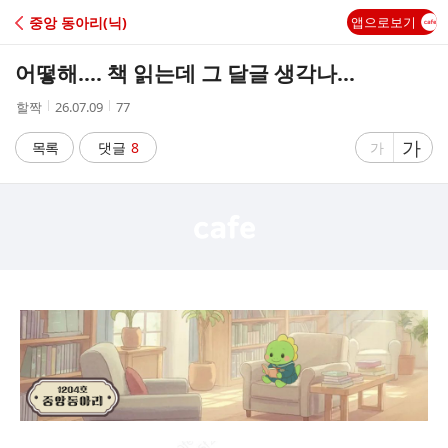
C
중앙 동아리(닉)
앱으로보기
A
어떻해.... 책 읽는데 그 달글 생각나...
F
작
작
조
할짝
26.07.09
77
성
성
회
E
자
시
수
글
가
글
목록
댓글
8
가
간
자
자
크
크
기
기
크
작
게
게