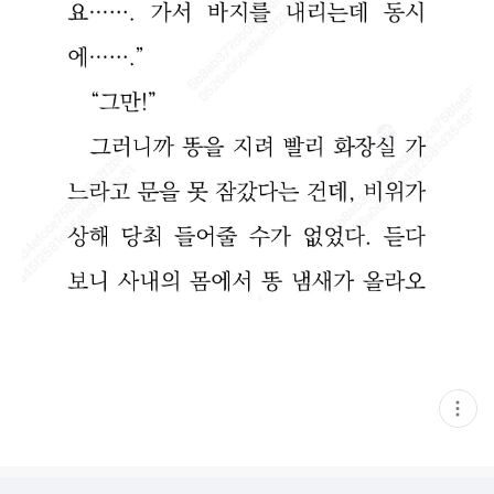
현
재
게
시
글
추