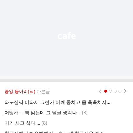
가
기
능
열
기
중앙 동아리(닉)
다른글
현재페이지 1
2
3
4
와ㅜ짐짜 비와서 그런가 어깨 뭉치고 몸 축축쳐지고 개피곤함
댓
어떻해.... 책 읽는데 그 달글 생각나...
(
8
)
나
글
댓
이거 사고 십다....
(
8
)
내
글