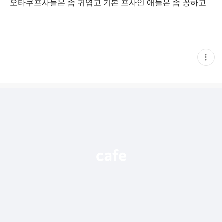
오타쿠프사들은 좀 귀엽고 기본 프사인 애들은 좀 꽁하고
현
재
게
시
글
추
가
기
능
열
기