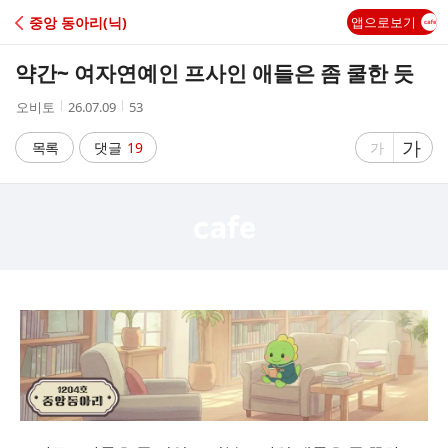
C
중앙 동아리(닉)
앱으로보기
A
약간~ 여자연예인 프사인 애들은 좀 쿨한 듯
F
작
작
조
오비토
26.07.09
53
성
성
회
E
자
시
수
글
가
글
목록
댓글
19
가
간
자
자
크
크
기
기
크
작
게
게