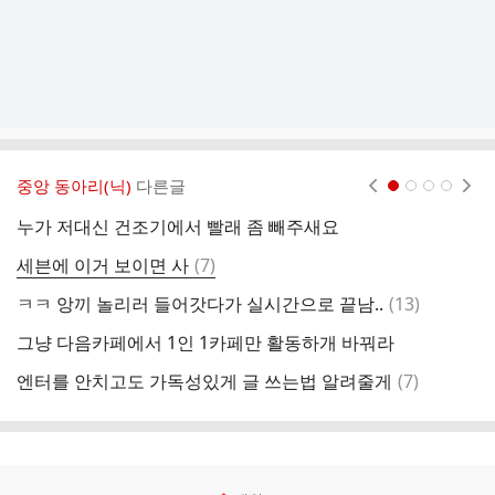
중앙 동아리(닉)
다른글
현재페이지 1
2
3
4
누가 저대신 건조기에서 빨래 좀 빼주새요
오
댓
세븐에 이거 보이면 사
(
7
)
아
글
댓
ㅋㅋ 앙끼 놀리러 들어갓다가 실시간으로 끝남..
(
13
)
나
글
그냥 다음카페에서 1인 1카페만 활동하개 바꿔라
모
댓
엔터를 안치고도 가독성있게 글 쓰는법 알려줄게
(
7
)
프
글