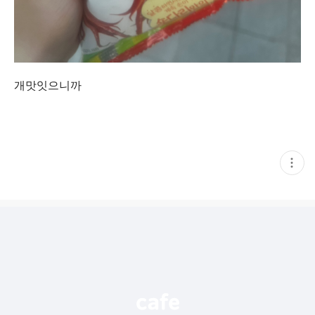
개맛잇으니까
현
재
게
시
글
추
가
기
능
열
기