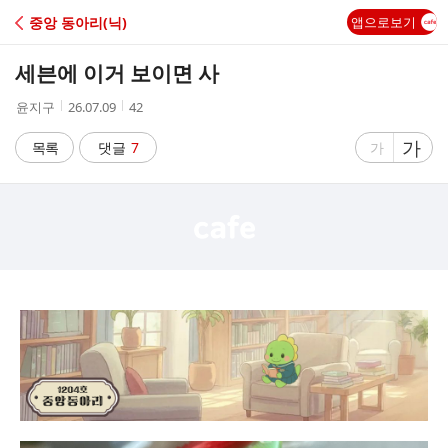
C
중앙 동아리(닉)
앱으로보기
A
세븐에 이거 보이면 사
F
작
작
조
윤지구
26.07.09
42
성
성
회
E
자
시
수
글
가
글
목록
댓글
7
가
간
자
자
크
크
기
기
크
작
게
게