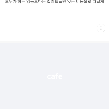
모두가 하는 앙동보다는 엘리트들만 잇는 비동으로 떠날게
현
재
게
시
글
추
가
기
능
열
기