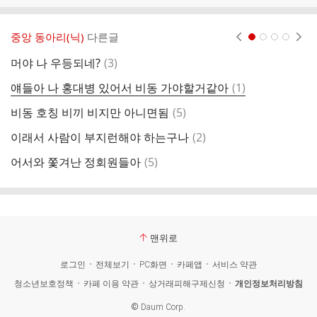
중앙 동아리(닉)
다른글
현재페이지 1
2
3
4
댓
머야 나 우등되네?
(
3
)
글
댓
얘들아 나 홍대병 있어서 비동 가야할거같아
(
1
)
어
글
댓
비동 호칭 비끼 비지만 아니면됨
(
5
)
ㅇ
글
댓
이래서 사람이 부지런해야 하는구나
(
2
)
ㅈ
글
댓
어서와 쫓겨난 정회원들아
(
5
)
ㅇ
글
맨위로
로그인
전체보기
PC화면
카페앱
서비스 약관
청소년보호정책
카페 이용 약관
상거래피해구제신청
개인정보처리방침
©
Daum Corp.