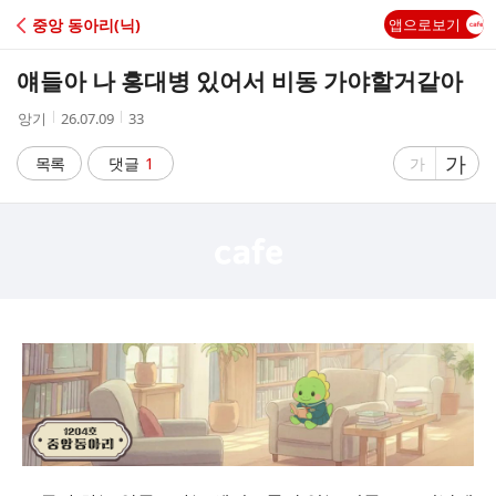
C
중앙 동아리(닉)
앱으로보기
A
얘들아 나 홍대병 있어서 비동 가야할거같아
F
작
작
조
앙기
26.07.09
33
성
성
회
E
자
시
수
글
가
글
목록
댓글
1
가
간
자
자
크
크
기
기
크
작
게
게