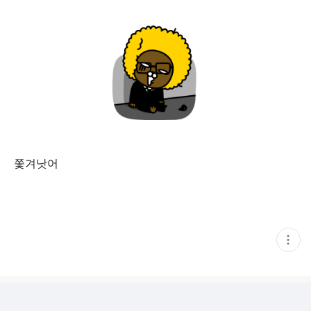
쫓겨낫어
현
재
게
시
글
추
가