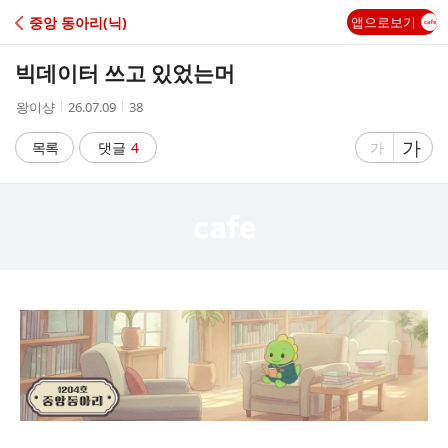
C
중앙 동아리(닉)
앱으로보기
A
빅데이터 쓰고 있었는머
F
작
작
조
왕이샹
26.07.09
38
성
성
회
E
자
시
수
글
가
글
목록
댓글
4
가
간
자
자
크
크
기
기
크
작
게
게