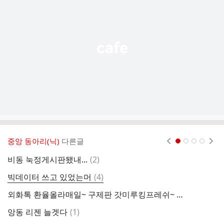
기
능
열
기
중앙 동아리(닉)
다른글
현재페이지 1
2
3
4
댓
비동 눅정게시판됐내...
(
2
)
현
글
댓
빅데이터 쓰고 있었는머
(
4
)
내
글
외화톡 환율올라매일~ 구제판 갓미루킹프레쉬~ 빈티지져스.
비
댓
앙동 리젠 늘겟다
(
1
)
우
글