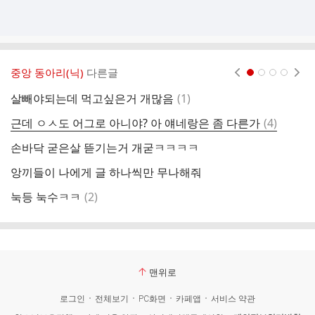
중앙 동아리(닉)
다른글
현재페이지 1
2
3
4
댓
살빼야되는데 먹고싶은거 개많음
(
1
)
글
댓
근데 ㅇㅅ도 어그로 아니야? 아 얘네랑은 좀 다른가
(
4
)
비
글
손바닥 굳은살 뜯기는거 개굳ㅋㅋㅋㅋ
역
앙끼들이 나에게 글 하나씩만 무나해줘
2
댓
눅등 눅수ㅋㅋ
(
2
)
휴
글
맨위로
로그인
전체보기
PC화면
카페앱
서비스 약관