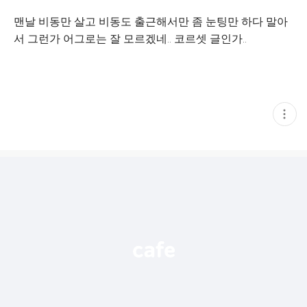
맨날 비동만 살고 비동도 출근해서만 좀 눈팅만 하다 말아
서 그런가 어그로는 잘 모르겠네.. 코르셋 글인가..
현
재
게
시
글
추
가
기
능
열
기