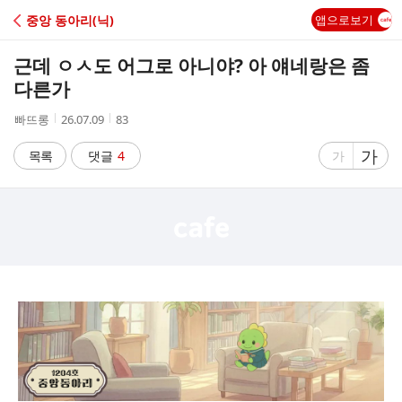
C
중앙 동아리(닉)
앱으로보기
A
근데 ㅇㅅ도 어그로 아니야? 아 얘네랑은 좀
F
다른가
작
작
조
빠뜨롱
26.07.09
83
E
성
성
회
자
시
수
글
가
글
목록
댓글
4
가
간
자
자
크
크
기
기
크
작
게
게