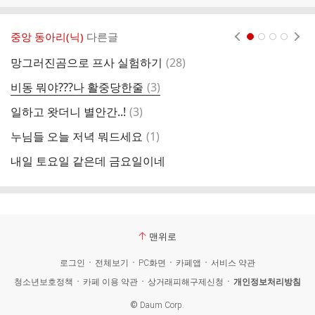
중앙 동아리(닉)
다른글
현재페이지 1
2
3
4
댓
망그러진곰으로 프사 실험하기
(
28
)
글
댓
비동 뭐야???나 활중당한줄
(
3
)
1
글
댓
일하고 왓더니 별안간..!
(
3
)
글
댓
누님들 오늘 저녁 뭐드세요
(
1
)
나
글
내일 토요일 같은데 금요일이네
내
맨위로
로그인
전체보기
PC화면
카페앱
서비스 약관
청소년보호정책
카페 이용 약관
상거래피해구제신청
개인정보처리방침
©
Daum Corp.