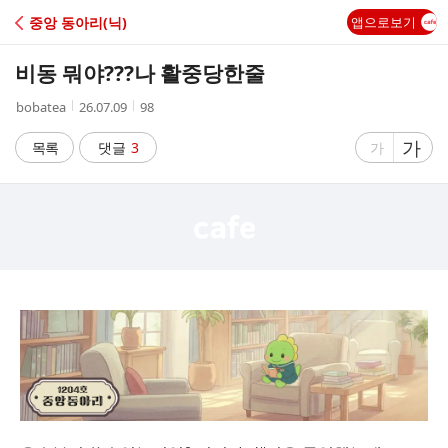
C
중앙 동아리(닉)
앱으로보기
A
비동 뭐야???나 활중당한줄
F
작
작
조
bobatea
26.07.09
98
성
성
회
E
자
시
수
글
가
글
목록
댓글
3
가
간
자
자
크
크
기
기
크
작
게
게