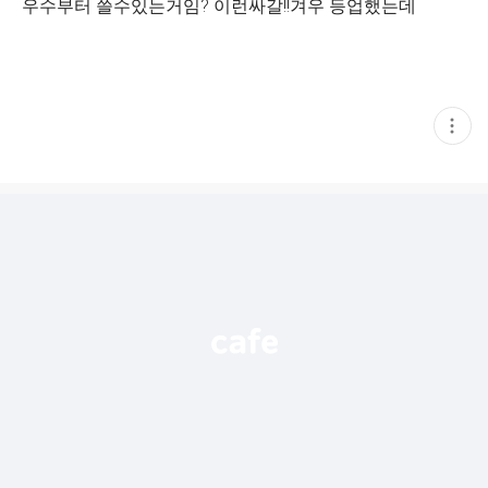
우수부터 쓸수있는거임? 이런싸갈!!겨우 등업했는데
현
재
게
시
글
추
가
기
능
열
기