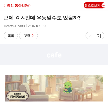
C
중앙 동아리(닉)
앱으로보기
A
근데 ㅇㅅ인데 우등일수도 있을까?
F
작
작
조
Hearts2Hearts
26.07.09
83
성
성
회
E
자
시
수
글
가
글
목록
댓글
9
가
간
자
자
크
크
기
기
크
작
게
게