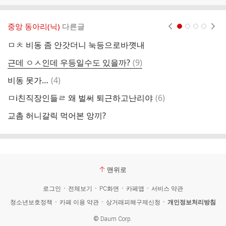
중앙 동아리(닉)
다른글
현재페이지 1
2
3
4
ㅁㅊ 비동 좀 안갓더니 눅등으로바꼇내
댓
근데 ㅇㅅ인데 우등일수도 있을까?
(
9
)
여
글
댓
비동 못가…
(
4
)
지
글
댓
ㅁi친직장인들ㄹ 왜 벌써 퇴근하고난리야
(
6
)
글
교촘 허니갈릭 먹어본 앙끼?
맨위로
로그인
전체보기
PC화면
카페앱
서비스 약관
청소년보호정책
카페 이용 약관
상거래피해구제신청
개인정보처리방침
©
Daum Corp.