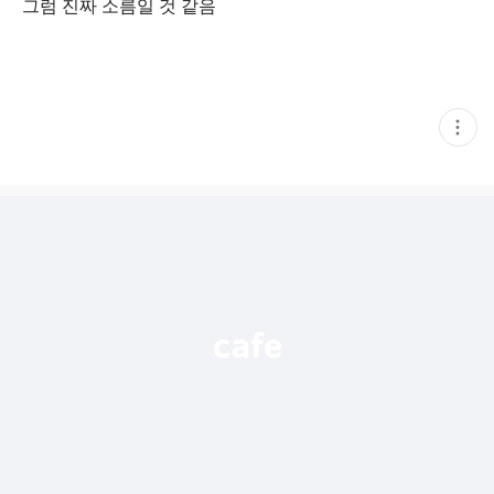
그럼 진짜 소름일 것 같음
현
재
게
시
글
추
가
기
능
열
기