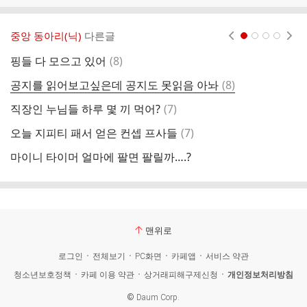
중앙 동아리(닉)
다른글
현재페이지 1
2
3
4
댓
핑들 다 모으고 있어
(
8
)
어
글
댓
공지를 읽어보고싶은데 공지도 못읽음 아놔
(
8
)
엥
글
댓
직장인 누님들 하루 몇 끼 먹어?
(
7
)
집
글
댓
오늘 지피티 패서 얻은 컨셉 프사들
(
7
)
원
글
마이니 타이머 얼마에 팔면 팔릴까….?
뭐
맨위로
로그인
전체보기
PC화면
카페앱
서비스 약관
청소년보호정책
카페 이용 약관
상거래피해구제신청
개인정보처리방침
©
Daum Corp.