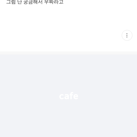
그럼 난 궁금해서 우짜라고
현
재
게
시
글
추
가
기
능
열
기