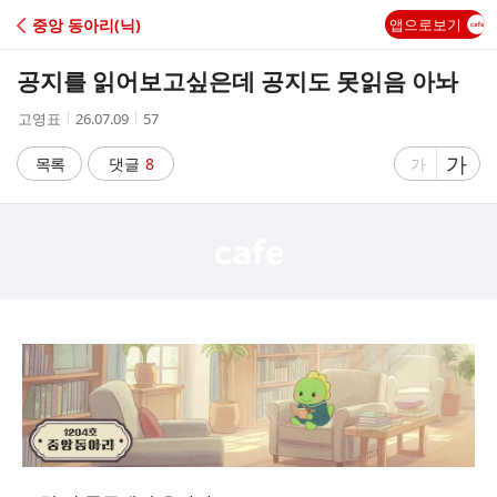
C
중앙 동아리(닉)
앱으로보기
A
공지를 읽어보고싶은데 공지도 못읽음 아놔
F
작
작
조
고영표
26.07.09
57
성
성
회
E
자
시
수
글
가
글
목록
댓글
8
가
간
자
자
크
크
기
기
크
작
게
게