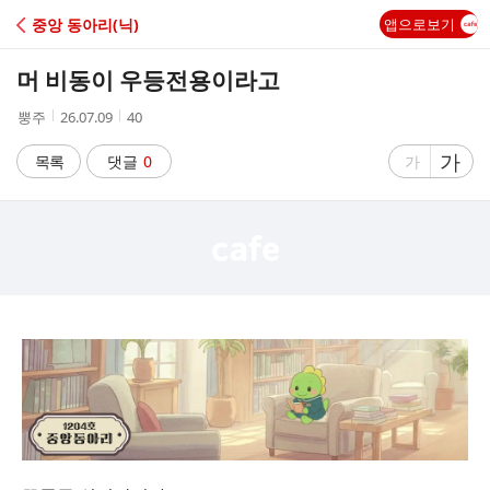
C
중앙 동아리(닉)
앱으로보기
A
머 비동이 우등전용이라고
F
작
작
조
뿡주
26.07.09
40
성
성
회
E
자
시
수
글
가
글
목록
댓글
0
가
간
자
자
크
크
기
기
크
작
게
게