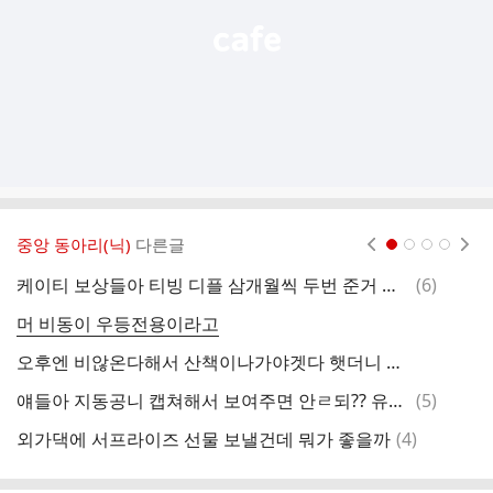
중앙 동아리(닉)
다른글
현재페이지 1
2
3
4
댓
케이티 보상들아 티빙 디플 삼개월씩 두번 준거 맞지??
(
6
)
뽀
글
머 비동이 우등전용이라고
공
오후엔 비않온다해서 산책이나가야겟다 햇더니 비예보가계속 연장됨
낼
댓
얘들아 지동공니 캡쳐해서 보여주면 안ㄹ되?? 유출금지야??
(
5
)
프
글
댓
외가댁에 서프라이즈 선물 보낼건데 뭐가 좋을까
(
4
)
롤
글