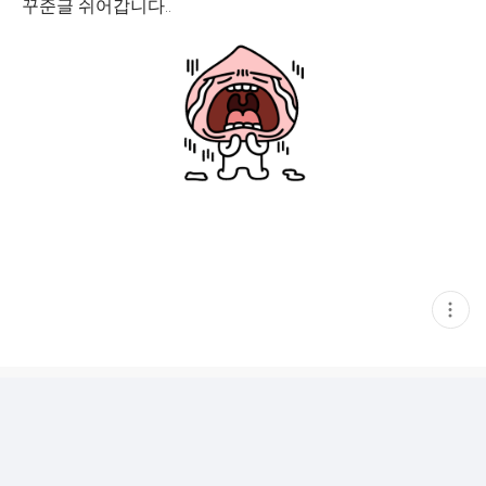
꾸준글 쉬어갑니다..
현
재
게
시
글
추
가
기
능
열
기