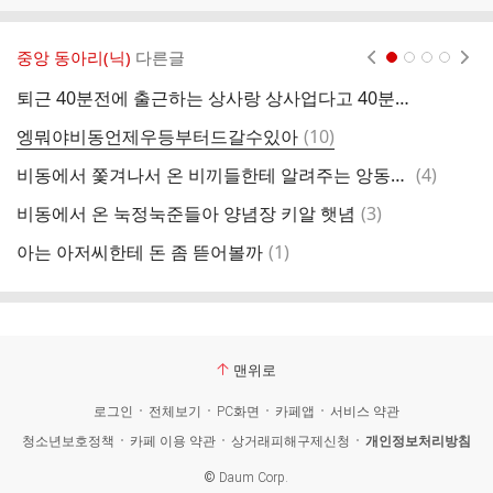
중앙 동아리(닉)
다른글
현재페이지 1
2
3
4
퇴근 40분전에 출근하는 상사랑 상사업다고 40분 일찍 퇴근하는 나
뭐
댓
엥뭐야비동언제우등부터드갈수있아
(
10
)
피
글
댓
비동에서 쫓겨나서 온 비끼들한테 알려주는 앙동문화
(
4
)
와
글
댓
비동에서 온 눅정눅준들아 양념장 키알 햇념
(
3
)
글
댓
아는 아저씨한테 돈 좀 뜯어볼까
(
1
)
잠
글
맨위로
로그인
전체보기
PC화면
카페앱
서비스 약관
청소년보호정책
카페 이용 약관
상거래피해구제신청
개인정보처리방침
©
Daum Corp.