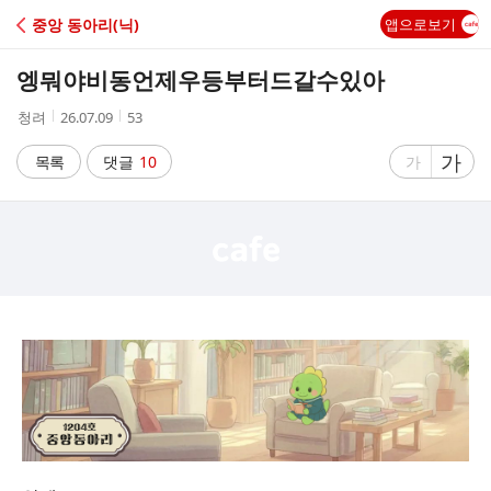
C
중앙 동아리(닉)
앱으로보기
A
엥뭐야비동언제우등부터드갈수있아
F
작
작
조
청려
26.07.09
53
성
성
회
E
자
시
수
글
가
글
목록
댓글
10
가
간
자
자
크
크
기
기
크
작
게
게