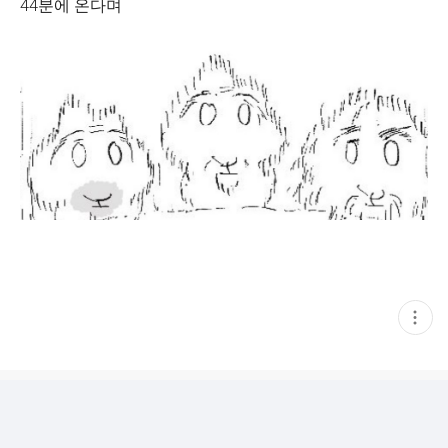
44분에 온다며
현
재
게
시
글
추
가
기
능