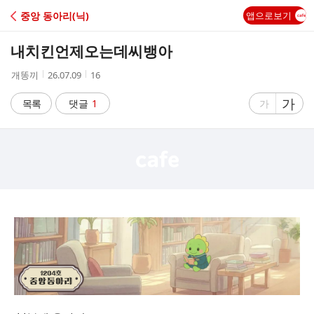
C
중앙 동아리(닉)
앱으로보기
A
내치킨언제오는데씨뱅아
F
작
작
조
개똥끼
26.07.09
16
성
성
회
E
자
시
수
글
가
글
목록
댓글
1
가
간
자
자
크
크
기
기
크
작
게
게