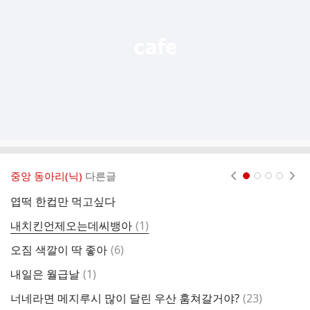
열
기
중앙 동아리(닉)
다른글
현재페이지 1
2
3
4
엽떡 한컵만 먹고싶다
집
댓
내치킨언제오는데씨뱅아
(
1
)
글
댓
오짐 색깔이 딱 좋아
(
6
)
괴
글
댓
내일은 월급날
(
1
)
글
댓
너네라면 메지루시 많이 달린 우산 훔쳐갈거야?
(
23
)
누