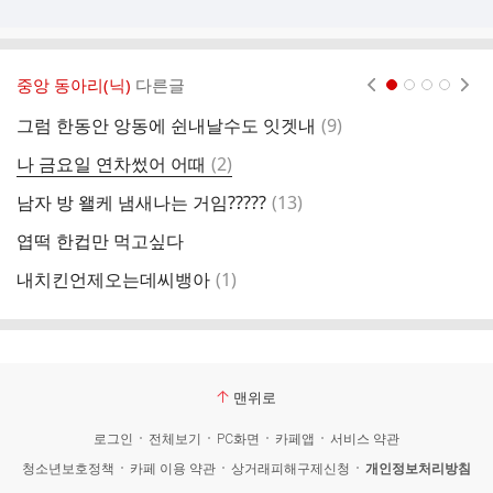
중앙 동아리(닉)
다른글
현재페이지 1
2
3
4
댓
그럼 한동안 앙동에 쉰내날수도 잇겟내
(
9
)
오
글
댓
나 금요일 연차썼어 어때
(
2
)
내
글
댓
남자 방 왤케 냄새나는 거임?????
(
13
)
너
글
엽떡 한컵만 먹고싶다
집
댓
내치킨언제오는데씨뱅아
(
1
)
글
맨위로
로그인
전체보기
PC화면
카페앱
서비스 약관
청소년보호정책
카페 이용 약관
상거래피해구제신청
개인정보처리방침