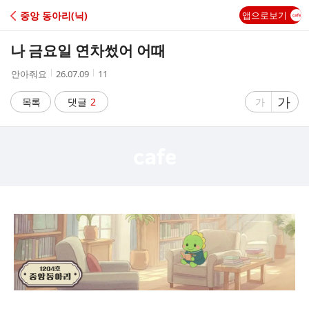
C
중앙 동아리(닉)
앱으로보기
A
나 금요일 연차썼어 어때
F
작
작
조
안아줘요
26.07.09
11
성
성
회
E
자
시
수
글
가
글
목록
댓글
2
가
간
자
자
크
크
기
기
크
작
게
게