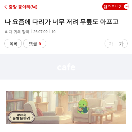
C
중앙 동아리(닉)
앱으로보기
A
나 요즘에 다리가 너무 저려 무릎도 아프고
F
작
작
조
뼈다 귀해 장국
26.07.09
10
성
성
회
E
자
시
수
글
가
글
목록
댓글
6
가
간
자
자
크
크
기
기
크
작
게
게