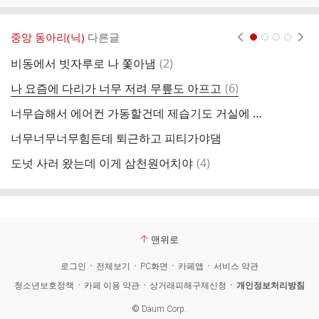
중앙 동아리(닉)
다른글
현재페이지 1
2
3
4
댓
비동에서 빗자루로 나 쫓아냄
(
2
)
유
글
댓
나 요즘에 다리가 너무 저려 무릎도 아프고
(
6
)
비
글
너무습해서 에어컨 가동할건데 제습기도 거실에 같이 틀어도되?
비
너무너무너무힘든데 퇴근하고 피티가야댐
비
댓
도넛 사러 왔는데 이게 삼천원어치야
(
4
)
앙
글
맨위로
로그인
전체보기
PC화면
카페앱
서비스 약관
청소년보호정책
카페 이용 약관
상거래피해구제신청
개인정보처리방침
©
Daum Corp.