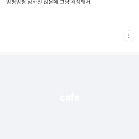
엄청엄청 심하진 않은데 그냥 걱정돼서
현
재
게
시
글
추
가
기
능
열
기