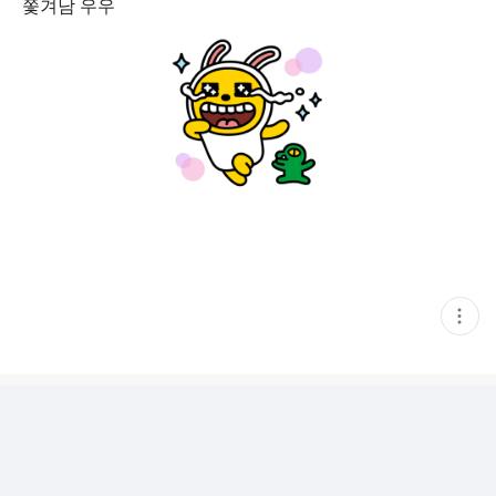
쫓겨남 우우
현
재
게
시
글
추
가
기
능
열
기