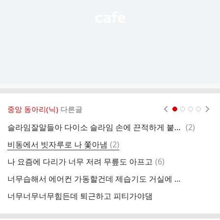
중앙 동아리(닉)
다른글
현재페이지 1
2
3
4
댓
슬라임잘알들아 다이소 슬라임 손에 끈적하게 붙는거 리뉴 넣으면 되는겨??
(
2
)
도
글
댓
비동에서 빗자루로 나 쫓아냄
(
2
)
유
글
댓
나 요즘에 다리가 너무 저려 무릎도 아프고
(
6
)
비
글
너무습해서 에어컨 가동할건데 제습기도 거실에 같이 틀어도되?
비
너무너무너무힘든데 퇴근하고 피티가야댐
비