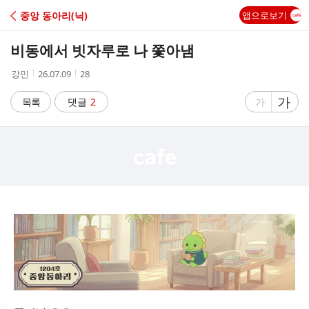
C
중앙 동아리(닉)
앱으로보기
A
비동에서 빗자루로 나 쫓아냄
F
작
작
조
강민
26.07.09
28
성
성
회
E
자
시
수
글
가
글
목록
댓글
2
가
간
자
자
크
크
기
기
크
작
게
게