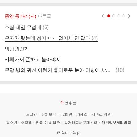
중앙 동아리(닉)
다른글
현재페이지 1
2
3
4
댓
스팀 세일 무섭네
(
6
)
헉
글
댓
유자차 탓는데 청이 ㅂㄹ 없어서 안 달다
(
4
)
글
냉방병인가
카훼가서 폰하고 놀아야지
댓
무당 빙의 귀신 이런거 흥미로운 눈아 티빙에 샤먼 보세요
(
10
)
컴
글
맨위로
로그인
전체보기
PC화면
카페앱
서비스 약관
청소년보호정책
카페 이용 약관
상거래피해구제신청
개인정보처리방침
©
Daum Corp.