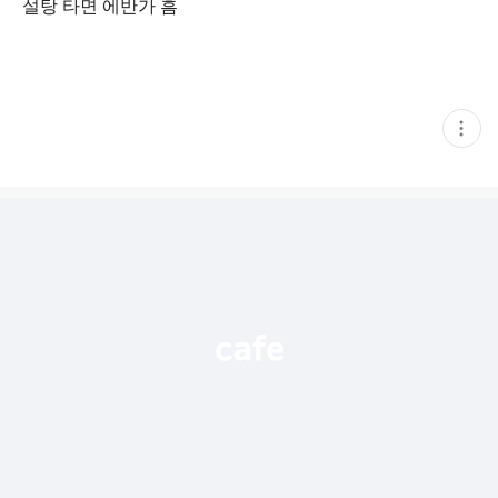
설탕 타면 에반가 흠
현
재
게
시
글
추
가
기
능
열
기