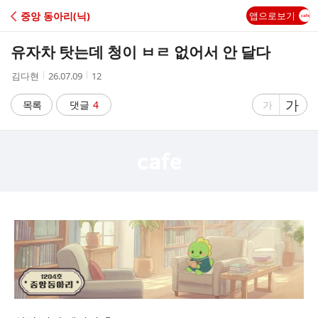
C
중앙 동아리(닉)
앱으로보기
A
유자차 탓는데 청이 ㅂㄹ 없어서 안 달다
F
작
작
조
김다현
26.07.09
12
성
성
회
E
자
시
수
글
가
글
목록
댓글
4
가
간
자
자
크
크
기
기
크
작
게
게