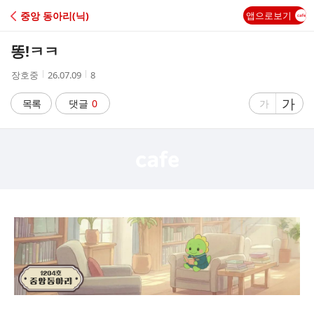
C
중앙 동아리(닉)
앱으로보기
A
똥!ㅋㅋ
F
작
작
조
장호중
26.07.09
8
성
성
회
E
자
시
수
글
가
글
목록
댓글
0
가
간
자
자
크
크
기
기
크
작
게
게