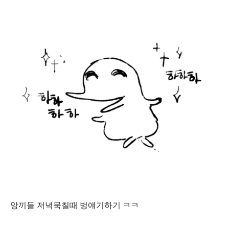
앙끼들 저녁묵칠때 벙얘기하기 ㅋㅋ